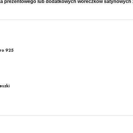
ka prezentowego lub dodatkowych woreczków satynowych
ro 925
eszki