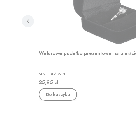
Welurowe pudełko prezentowe na pierśc
PRODUCENT
SILVERBEADS.PL
Cena
25,95 zł
Do koszyka