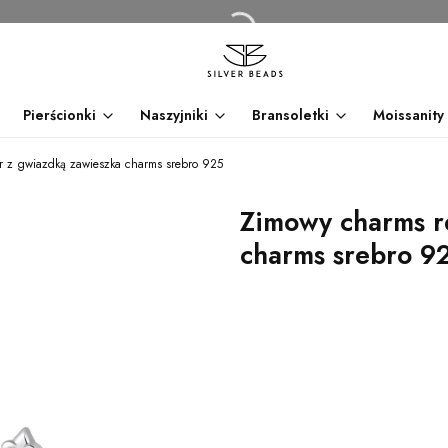
Pierścionki
Naszyjniki
Bransoletki
Moissanity
r z gwiazdką zawieszka charms srebro 925
Zimowy charms r
charms srebro 9
dnia