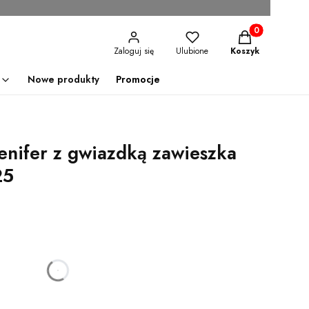
Produkty w kosz
Zaloguj się
Ulubione
Koszyk
Nowe produkty
Promocje
enifer z gwiazdką zawieszka
25
godzin
minut
sekund