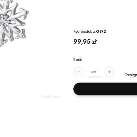
Kod produktu:
G872
Cena
99,95 zł
Ilość
szt.
Dostęp