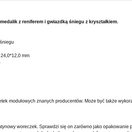
edalik z reniferem i gwiazdką śniegu z kryształkiem.
 śniegu
: 24,0*12,0 mm
m
etek modułowych znanych producentów. Może być także wykorzy
atynowy woreczek. Sprawdzi się on zarówno jako opakowanie p