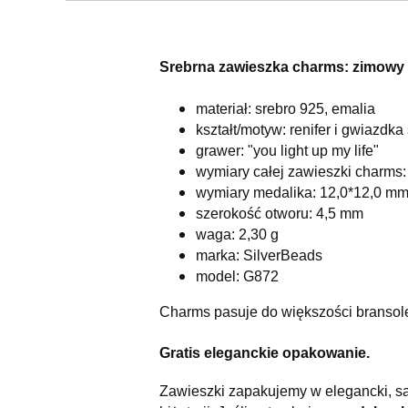
Srebrna zawieszka charms: zimowy m
materiał: srebro 925, emalia
kształt/motyw: renifer i gwiazdka
grawer: "you light up my life"
wymiary całej zawieszki charms
wymiary medalika: 12,0*12,0 m
szerokość otworu: 4,5 mm
waga: 2,30 g
marka: SilverBeads
model: G872
Charms pasuje do większości bransol
Gratis eleganckie opakowanie.
Zawieszki zapakujemy w elegancki, s