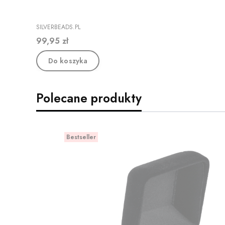
PRODUCENT
SILVERBEADS.PL
Cena
99,95 zł
Do koszyka
Polecane produkty
Bestseller