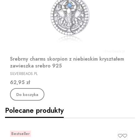
Srebrny charms skorpion z niebieskim kryształem
zawieszka srebro 925
PRODUCENT
SILVERBEADS.PL
Cena
62,95 zł
Do koszyka
Polecane produkty
Bestseller