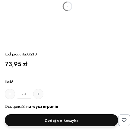
dnia
godzin
minut
sekund
Kod produktu:
G210
Cena
73,95 zł
Ilość
szt.
Dostępność:
na wyczerpaniu
Dodaj do koszyka