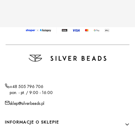
+48 505 796 706
pon. - pt. / 9:00 - 16:00
sklep@silverbeads.pl
Linki w stopce
INFORMACJE O SKLEPIE