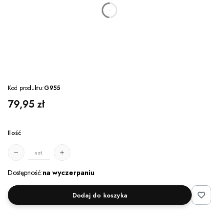
dnia
godzin
minut
sekund
Kod produktu:
G955
Cena
79,95 zł
Ilość
szt.
Dostępność:
na wyczerpaniu
Dodaj do koszyka