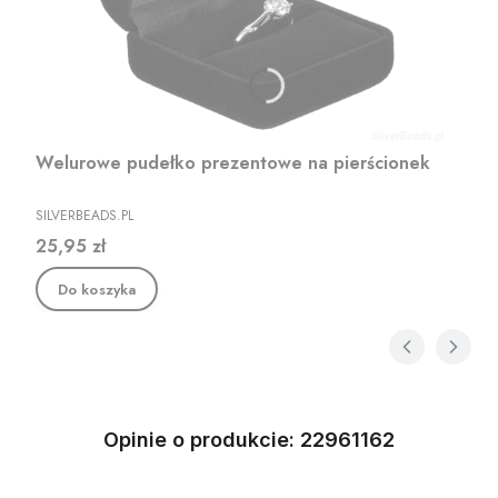
Welurowe pudełko prezentowe na pierścionek
PRODUCENT
SILVERBEADS.PL
Cena
25,95 zł
Do koszyka
Opinie o produkcie: 22961162