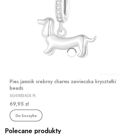
Pies jamnik srebrny charms zawieszka kryształki
beads
PRODUCENT
SILVERBEADS.PL
Cena
69,95 zł
Do koszyka
Polecane produkty