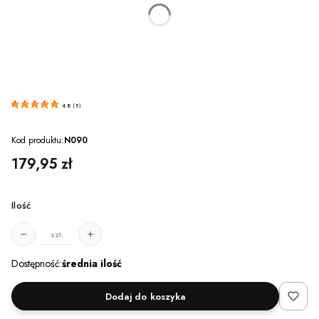
dnia
godzin
minut
sekund
4.8
(
5
)
Kod produktu:
N090
Cena
179,95 zł
Ilość
szt.
Dostępność:
średnia ilość
Dodaj do koszyka