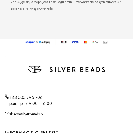
Zapisując się, akceptujesz nasz Regulamin. Przetwarzanie danych odbywa się
zgodnie z Polityką prywatności.
+48 505 796 706
pon. - pt. / 9:00 - 16:00
sklep@silverbeads.pl
Linki w stopce
INFORMACJE O SKLEPIE