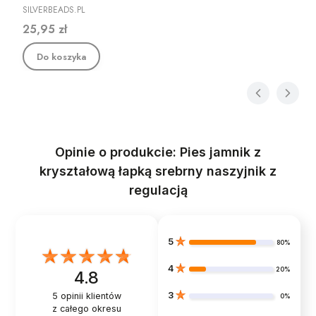
PRODUCENT
SILVERBEADS.PL
Cena
25,95 zł
Do koszyka
Opinie o produkcie: Pies jamnik z
kryształową łapką srebrny naszyjnik z
regulacją
5
80%
4
20%
4.8
3
5
opinii klientów
0%
z całego okresu