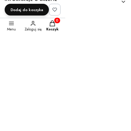
Dodaj do koszyka
Dane firmy
Mapa strony
Produkty w koszyku: 0. Zobacz szczegóły
Kontakt
Menu
Zaloguj się
Koszyk
WARUNKI ZAKUPÓW
Regulamin sklepu
Zwroty
Reklamacje
Czas i koszty dostawy
Polityka Prywatności
Formy płatności
MOJE KONTO
Twoje zamówienia
Ustawienia konta
Przechowalnia