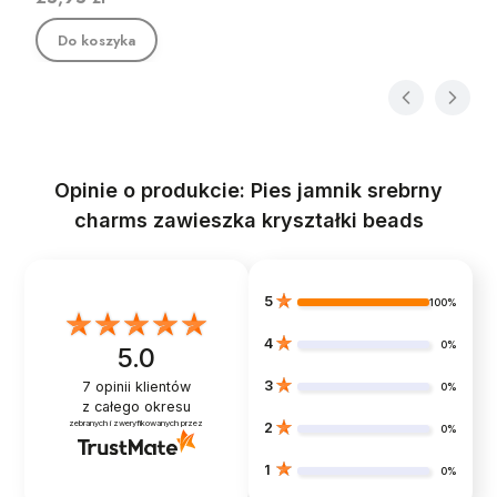
Do koszyka
Opinie o produkcie: Pies jamnik srebrny
charms zawieszka kryształki beads
5
100%
4
0%
5.0
3
7
opinii klientów
0%
z całego okresu
zebranych i zweryfikowanych przez
2
0%
1
0%