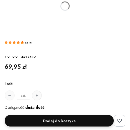
dnia
godzin
minut
sekund
5.0
(
7
)
Kod produktu:
G789
Cena
69,95 zł
Ilość
szt.
Dostępność:
duża ilość
Dodaj do koszyka