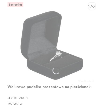
Bestseller
Welurowe pudełko prezentowe na pierścionek
PRODUCENT
SILVERBEADS.PL
Cena
25,95 zł