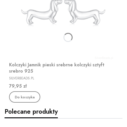
Kolczyki Jamnik pieski srebrne kolczyki sztyft
srebro 925
PRODUCENT
SILVERBEADS.PL
Cena
79,95 zł
Do koszyka
Polecane produkty