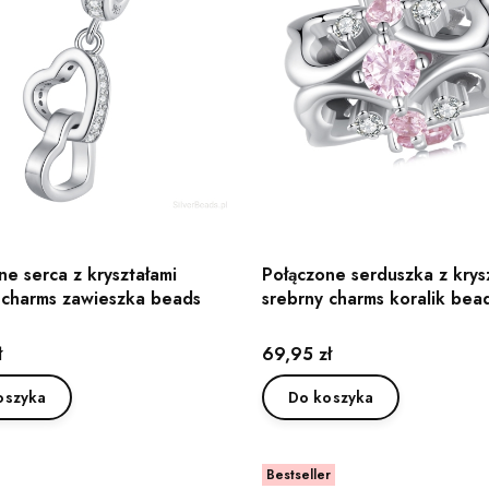
ne serca z kryształami
Połączone serduszka z krys
 charms zawieszka beads
srebrny charms koralik bea
Cena
ł
69,95 zł
oszyka
Do koszyka
Bestseller