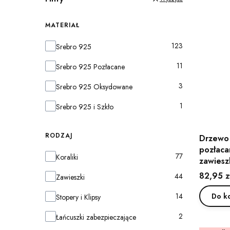
MATERIAŁ
Materiał
123
Srebro 925
11
Srebro 925 Pozłacane
3
Srebro 925 Oksydowane
1
Srebro 925 i Szkło
RODZAJ
Drzewo 
pozłaca
Rodzaj
77
Koraliki
zawiesz
Cena
82,95 z
44
Zawieszki
14
Do k
Stopery i Klipsy
2
Łańcuszki zabezpieczające