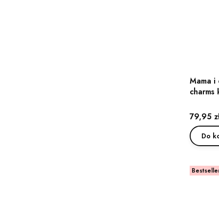
Mama i 
charms 
Cena
79,95 z
Do k
Bestselle