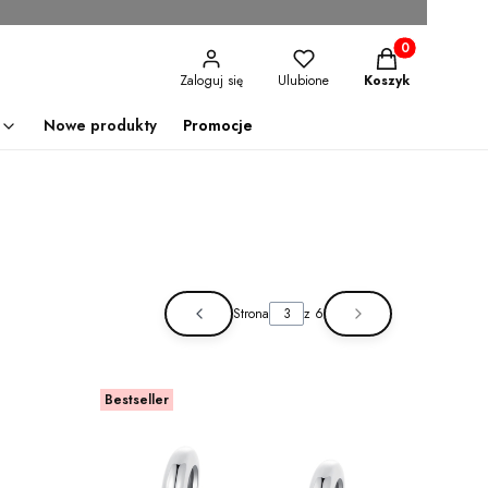
Produkty w kosz
Zaloguj się
Ulubione
Koszyk
Nowe produkty
Promocje
Strona
z 6
Poprzednie produkty
Następne produ
Bestseller