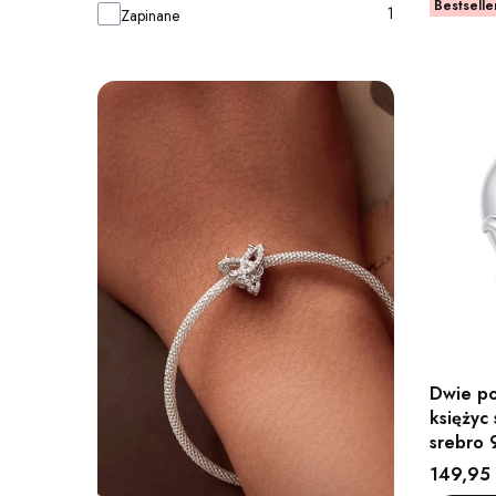
Bestselle
1
Zapinane
Dwie po
księżyc
srebro 
Cena
149,95 