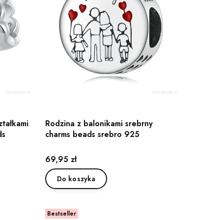
ztałkami
Rodzina z balonikami srebrny
ds
charms beads srebro 925
Cena
69,95 zł
Do koszyka
Bestseller