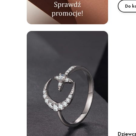
Do k
Dziewcz