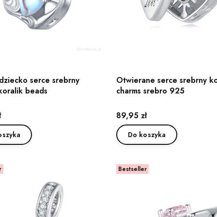
dziecko serce srebrny
Otwierane serce srebrny ko
koralik beads
charms srebro 925
Cena
ł
89,95 zł
oszyka
Do koszyka
r
Bestseller