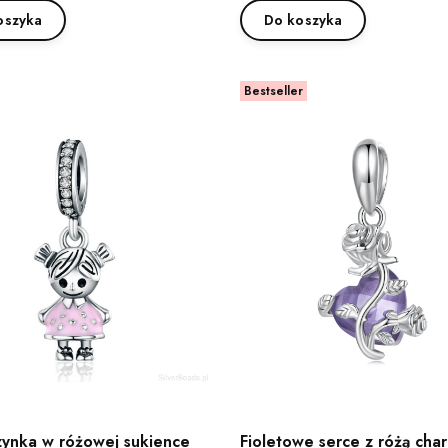
oszyka
Do koszyka
Bestseller
ynka w różowej sukience
Fioletowe serce z różą cha