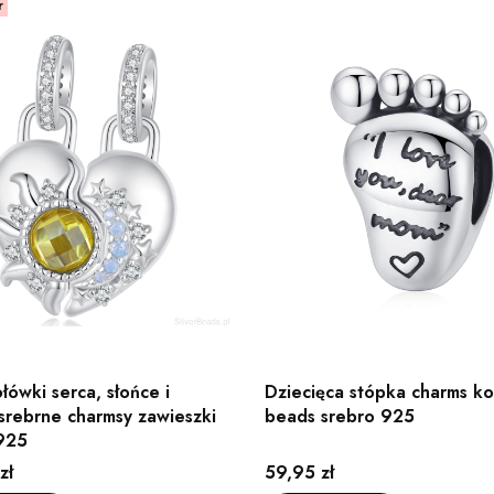
r
łówki serca, słońce i
Dziecięca stópka charms ko
 srebrne charmsy zawieszki
beads srebro 925
925
Cena
zł
59,95 zł