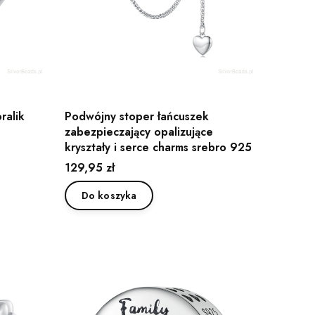
ralik
Podwójny stoper łańcuszek
zabezpieczający opalizujące
kryształy i serce charms srebro 925
Cena
129,95 zł
Do koszyka