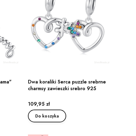
Mama"
Dwa koraliki Serca puzzle srebrne
charmsy zawieszki srebro 925
Cena
109,95 zł
Do koszyka