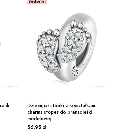
Bestseller
ralik
Dziecięce stópki z kryształkami
charms stoper do bransoletki
modułowej
Cena
56,95 zł