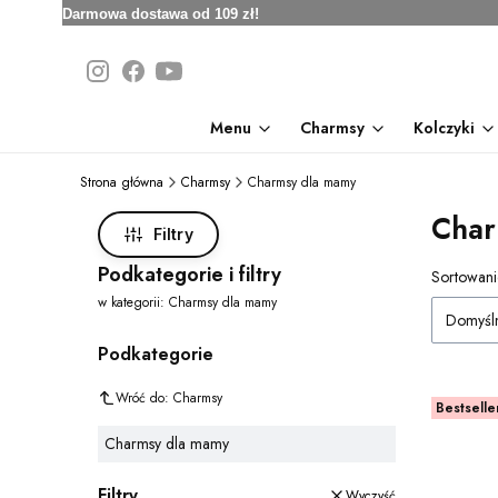
Darmowa dostawa od 109 zł!
Menu
Charmsy
Kolczyki
Strona główna
Charmsy
Charmsy dla mamy
Char
Filtry
Podkategorie i filtry
Lista
Sortowani
w kategorii: Charmsy dla mamy
Domyśl
Podkategorie
Wróć do: Charmsy
Bestselle
Charmsy dla mamy
Filtry
Wyczyść