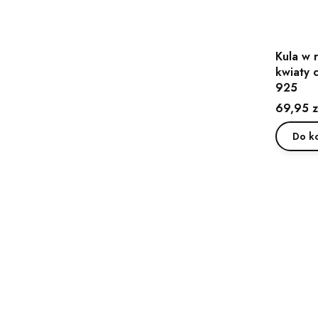
Kula w 
kwiaty 
925
Cena
69,95 z
Do k