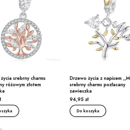
życia srebrny charms
Drzewo życia z napisem ,,
ny różowym złotem
srebrny charms pozłacany
ka
zawieszka
Cena
ł
94,95 zł
oszyka
Do koszyka