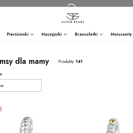
Pierścionki
Naszyjniki
Bransoletki
Moissanity
msy dla mamy
Produkty:
141
 produktów
e:
ne
r