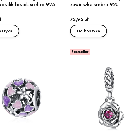
koralik beads srebro 925
zawieszka srebro 925
Cena
ł
72,95 zł
oszyka
Do koszyka
Bestseller