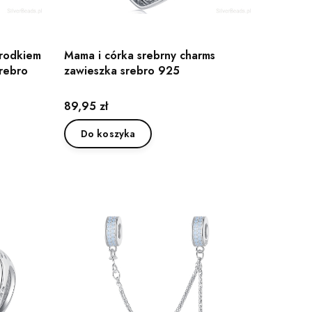
środkiem
Mama i córka srebrny charms
rebro
zawieszka srebro 925
Cena
89,95 zł
Do koszyka