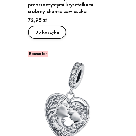
przezroczystymi kryształkami
srebrny charms zawieszka
Cena
72,95 zł
Do koszyka
Bestseller