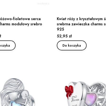
różowo-fioletowe serca
Kwiat róży z kryształowym 
charms modułowy srebro
srebrna zawieszka charms s
925
Cena
ł
52,95 zł
oszyka
Do koszyka