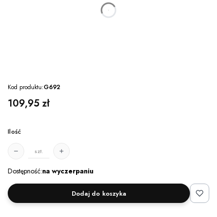
dnia
godzin
minut
sekund
Kod produktu:
G692
Cena
109,95 zł
Ilość
szt.
Dostępność:
na wyczerpaniu
Dodaj do koszyka