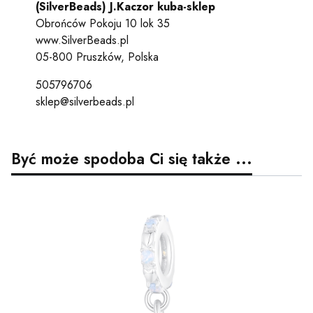
(SilverBeads) J.Kaczor kuba-sklep
Obrońców Pokoju 10 lok 35
www.SilverBeads.pl
05-800 Pruszków, Polska
505796706
sklep@silverbeads.pl
Być może spodoba Ci się także ...