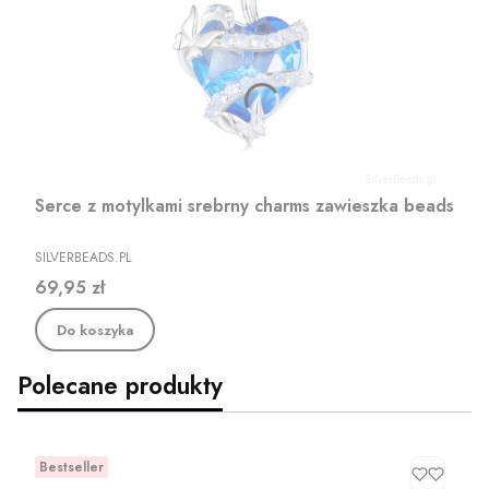
Serce z motylkami srebrny charms zawieszka beads
PRODUCENT
SILVERBEADS.PL
Cena
69,95 zł
Do koszyka
Polecane produkty
Bestseller