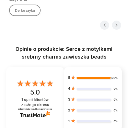
Do koszyka
Opinie o produkcie: Serce z motylkami
srebrny charms zawieszka beads
5
100%
4
0%
5.0
3
1
opinii klientów
0%
z całego okresu
zebranych i zweryfikowanych przez
2
0%
1
0%