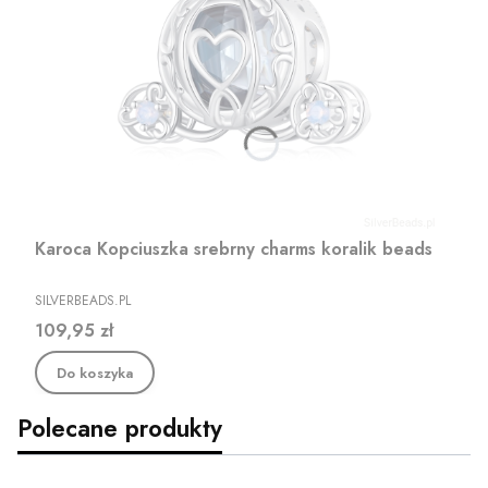
Karoca Kopciuszka srebrny charms koralik beads
PRODUCENT
SILVERBEADS.PL
Cena
109,95 zł
Do koszyka
Polecane produkty