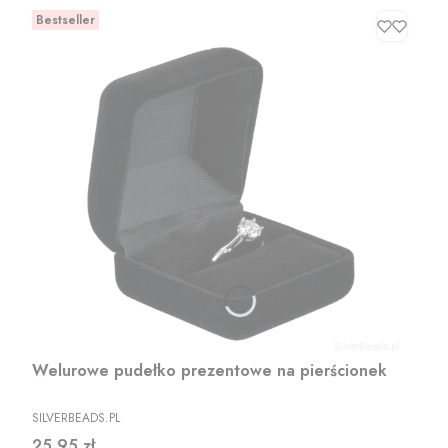
Bestseller
Welurowe pudełko prezentowe na pierścionek
PRODUCENT
SILVERBEADS.PL
Cena
25,95 zł