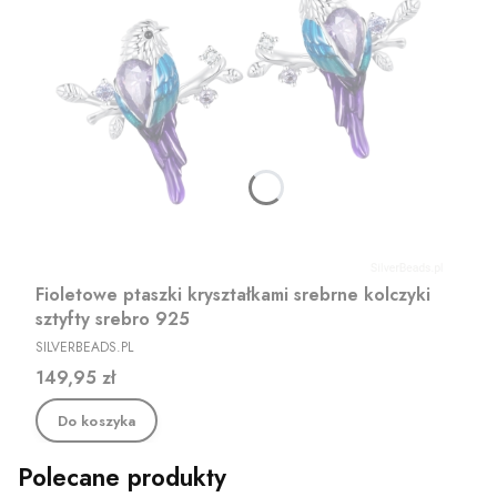
Fioletowe ptaszki kryształkami srebrne kolczyki
sztyfty srebro 925
PRODUCENT
SILVERBEADS.PL
Cena
149,95 zł
Do koszyka
Polecane produkty