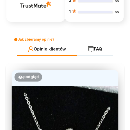
2
0%
1
0%
Jak zbieramy opinie?
Opinie klientów
FAQ
podgląd