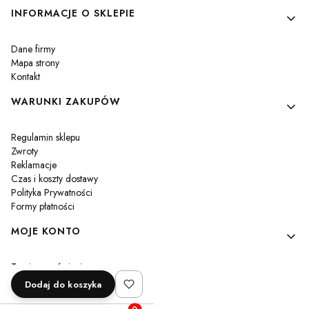
Linki w stopce
INFORMACJE O SKLEPIE
Dane firmy
Mapa strony
Kontakt
WARUNKI ZAKUPÓW
Regulamin sklepu
Zwroty
Reklamacje
Czas i koszty dostawy
Polityka Prywatności
Formy płatności
MOJE KONTO
Twoje zamówienia
Ustawienia konta
Dodaj do koszyka
Przechowalnia