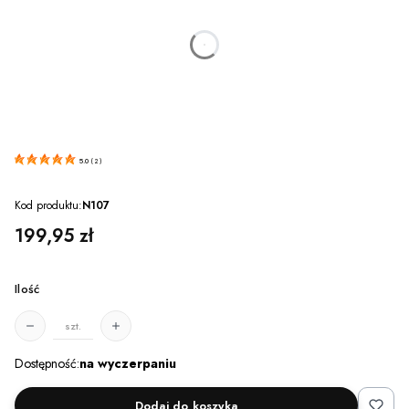
dnia
godzin
minut
sekund
5.0
(
2
)
Kod produktu:
N107
Cena
199,95 zł
Ilość
szt.
Dostępność:
na wyczerpaniu
Dodaj do koszyka