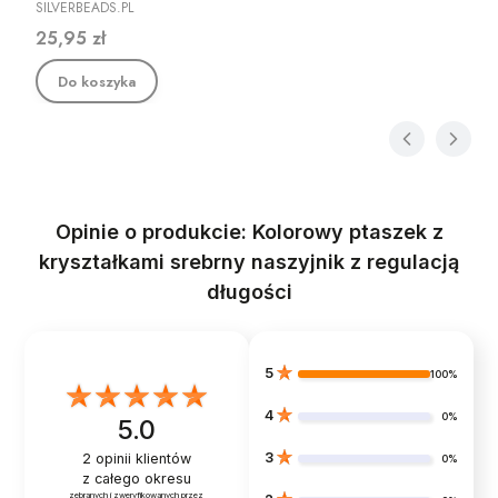
PRODUCENT
SILVERBEADS.PL
Cena
25,95 zł
Do koszyka
Opinie o produkcie: Kolorowy ptaszek z
kryształkami srebrny naszyjnik z regulacją
długości
5
100%
4
0%
5.0
3
2
opinii klientów
0%
z całego okresu
zebranych i zweryfikowanych przez