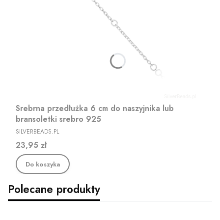
Srebrna przedłużka 6 cm do naszyjnika lub
bransoletki srebro 925
PRODUCENT
SILVERBEADS.PL
Cena
23,95 zł
Do koszyka
Polecane produkty