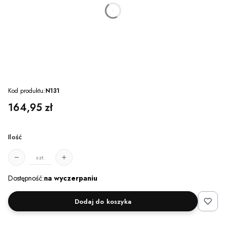
dnia
godzin
minut
sekund
Kod produktu:
N131
Cena
164,95 zł
Ilość
szt.
Dostępność:
na wyczerpaniu
Dodaj do koszyka