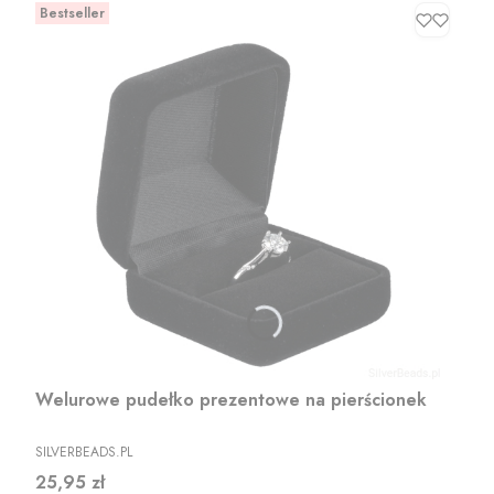
Bestseller
Welurowe pudełko prezentowe na pierścionek
PRODUCENT
SILVERBEADS.PL
Cena
25,95 zł