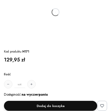
dnia
godzin
minut
sekund
Kod produktu:
N171
Cena
129,95 zł
Ilość
szt.
Dostępność:
na wyczerpaniu
Dodaj do koszyka