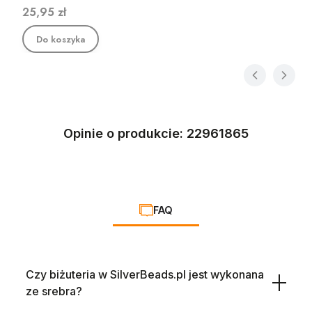
Cena
25,95 zł
Do koszyka
Opinie o produkcie: 22961865
FAQ
Czy biżuteria w SilverBeads.pl jest wykonana
ze srebra?