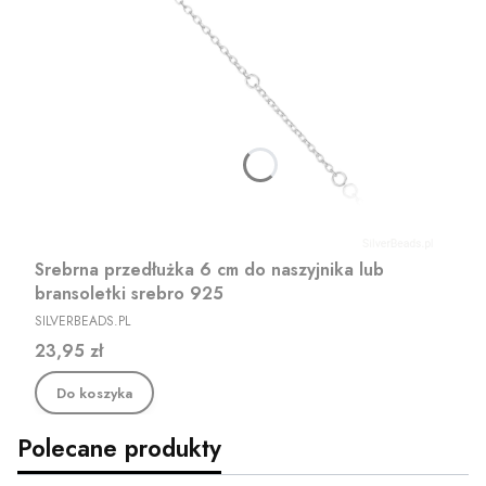
Srebrna przedłużka 6 cm do naszyjnika lub
bransoletki srebro 925
PRODUCENT
SILVERBEADS.PL
Cena
23,95 zł
Do koszyka
Polecane produkty