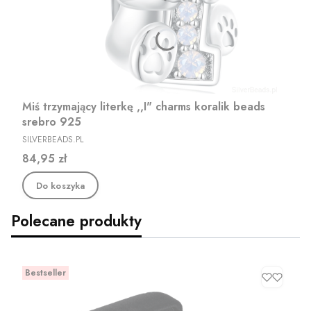
Miś trzymający literkę ,,I" charms koralik beads
srebro 925
PRODUCENT
SILVERBEADS.PL
Cena
84,95 zł
Do koszyka
Polecane produkty
Bestseller