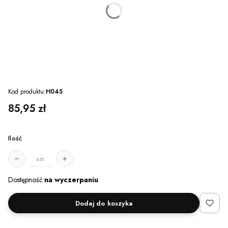
dnia
godzin
minut
sekund
Kod produktu:
H045
Cena
85,95 zł
Ilość
szt.
Dostępność:
na wyczerpaniu
Dodaj do koszyka