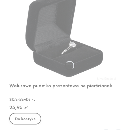
Welurowe pudełko prezentowe na pierścionek
PRODUCENT
SILVERBEADS.PL
Cena
25,95 zł
Do koszyka