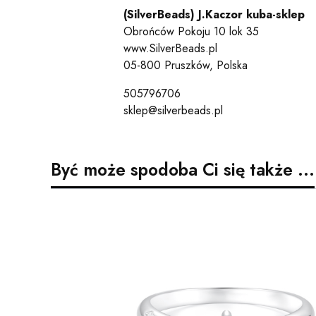
(SilverBeads) J.Kaczor kuba-sklep
Obrońców Pokoju 10 lok 35
www.SilverBeads.pl
05-800 Pruszków, Polska
505796706
sklep@silverbeads.pl
Być może spodoba Ci się także ...