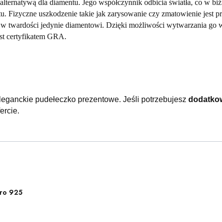
alternatywą dla diamentu. Jego współczynnik odbicia światła, co w biżuter
u. Fizyczne uszkodzenie takie jak zarysowanie czy zmatowienie jest p
y w twardości jedynie diamentowi. Dzięki możliwości wytwarzania go 
st certyfikatem GRA.
leganckie pudełeczko prezentowe.
Jeśli potrzebujesz
dodatko
ercie.
ro 925