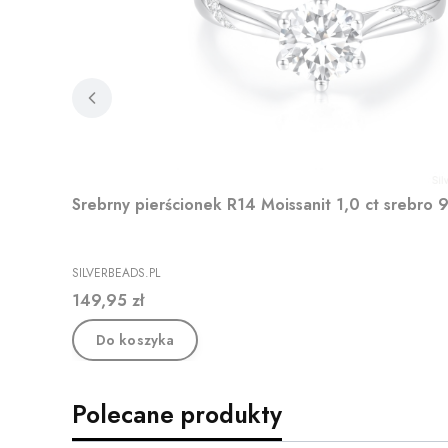
Srebrny pierścionek R14 Moissanit 1,0 ct srebro 
PRODUCENT
SILVERBEADS.PL
Cena
149,95 zł
Do koszyka
Polecane produkty