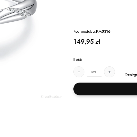
Kod produktu:
PM0316
Cena
149,95 zł
Ilość
szt.
Dostęp