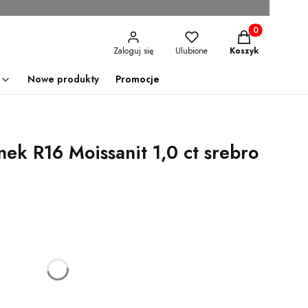
Produkty w kosz
Zaloguj się
Ulubione
Koszyk
Nowe produkty
Promocje
nek R16 Moissanit 1,0 ct srebro
godzin
minut
sekund