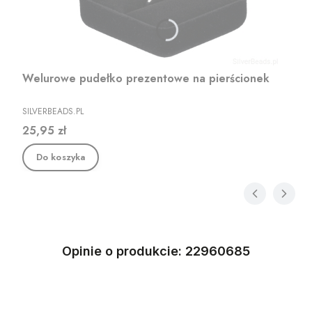
Welurowe pudełko prezentowe na pierścionek
PRODUCENT
SILVERBEADS.PL
Cena
25,95 zł
Do koszyka
Opinie o produkcie: 22960685