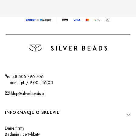
+48 505 796 706
pon. - pt. / 9:00 - 16:00
sklep@silverbeads.pl
Linki w stopce
INFORMACJE O SKLEPIE
Dane firmy
Badania i certyfikaty