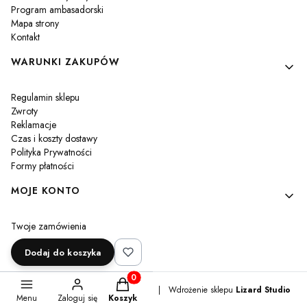
Program ambasadorski
Mapa strony
Kontakt
WARUNKI ZAKUPÓW
Regulamin sklepu
Zwroty
Reklamacje
Czas i koszty dostawy
Polityka Prywatności
Formy płatności
MOJE KONTO
Twoje zamówienia
Ustawienia konta
Dodaj do koszyka
Przechowalnia
Produkty w koszyku: 0. Zobacz szczegóły
Sklep internetowy
Shoper Premium
|
Wdrożenie sklepu
Lizard Studio
Menu
Zaloguj się
Koszyk