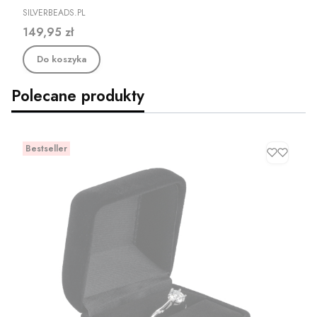
PRODUCENT
SILVERBEADS.PL
Cena
149,95 zł
Do koszyka
Polecane produkty
Bestseller