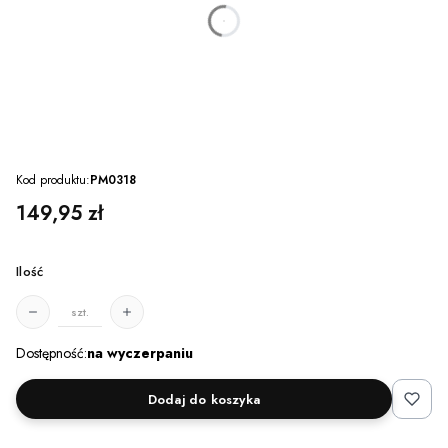
dnia
godzin
minut
sekund
Kod produktu:
PM0318
Cena
149,95 zł
Ilość
szt.
Dostępność:
na wyczerpaniu
Dodaj do koszyka