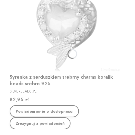
Syrenka z serduszkiem srebrny charms koralik
beads srebro 925
PRODUCENT
SILVERBEADS.PL
Cena
82,95 zł
Powiadom mnie o dostępności
Zrezygnuj z powiadomień