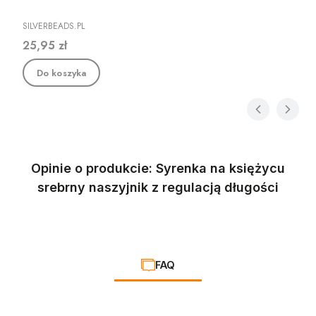
PRODUCENT
SILVERBEADS.PL
Cena
25,95 zł
Do koszyka
Opinie o produkcie: Syrenka na księżycu
srebrny naszyjnik z regulacją długości
FAQ