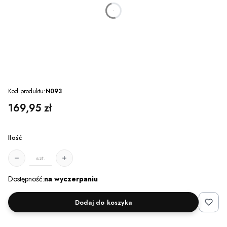
dnia
godzin
minut
sekund
Kod produktu:
N093
Cena
169,95 zł
Ilość
szt.
Dostępność:
na wyczerpaniu
Dodaj do koszyka