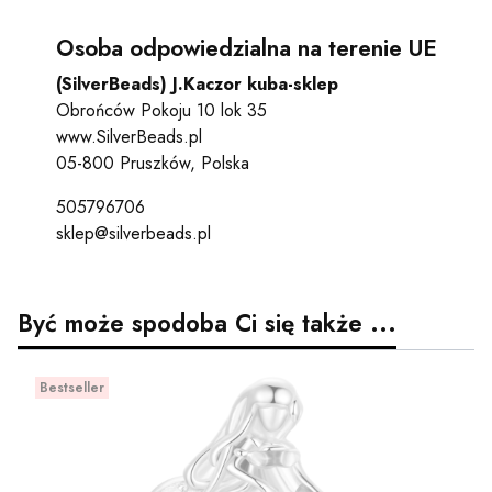
Osoba odpowiedzialna na terenie UE
(SilverBeads) J.Kaczor kuba-sklep
Obrońców Pokoju 10 lok 35
www.SilverBeads.pl
05-800 Pruszków, Polska
505796706
sklep@silverbeads.pl
Być może spodoba Ci się także ...
Bestseller