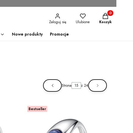
Produkty w kosz
Zaloguj się
Ulubione
Koszyk
Nowe produkty
Promocje
Strona
z 24
Poprzednie produkty
Następne produ
Bestseller