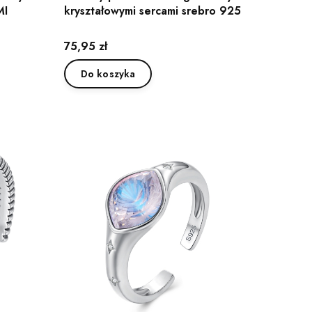
MI
kryształowymi sercami srebro 925
Cena
75,95 zł
Do koszyka