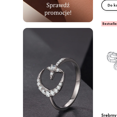
Do k
Bestselle
Srebrny