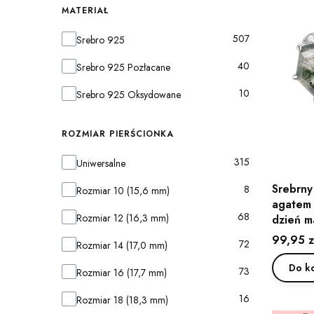
MATERIAŁ
Materiał
507
Srebro 925
40
Srebro 925 Pozłacane
10
Srebro 925 Oksydowane
ROZMIAR PIERŚCIONKA
Rozmiar pierścionka
315
Uniwersalne
Srebrny
8
Rozmiar 10 (15,6 mm)
agatem 
68
Rozmiar 12 (16,3 mm)
dzień 
Cena
99,95 z
72
Rozmiar 14 (17,0 mm)
Do k
73
Rozmiar 16 (17,7 mm)
16
Rozmiar 18 (18,3 mm)