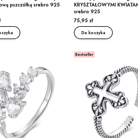
łową pszczółką srebro 925
KRYSZTAŁOWYMI KWIATA
srebro 925
Cena
ł
75,95 zł
oszyka
Do koszyka
Bestseller