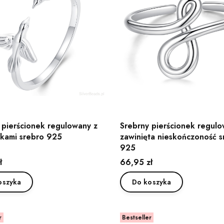
 pierścionek regulowany z
Srebrny pierścionek regul
kami srebro 925
zawinięta nieskończoność s
925
Cena
ł
66,95 zł
oszyka
Do koszyka
r
Bestseller