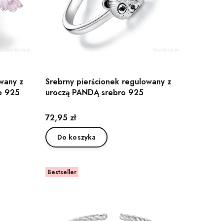
wany z
Srebrny pierścionek regulowany z
o 925
uroczą PANDĄ srebro 925
Cena
72,95 zł
Do koszyka
Bestseller