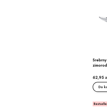
Srebrny
zimorod
Cena
62,95 z
Do k
Bestselle