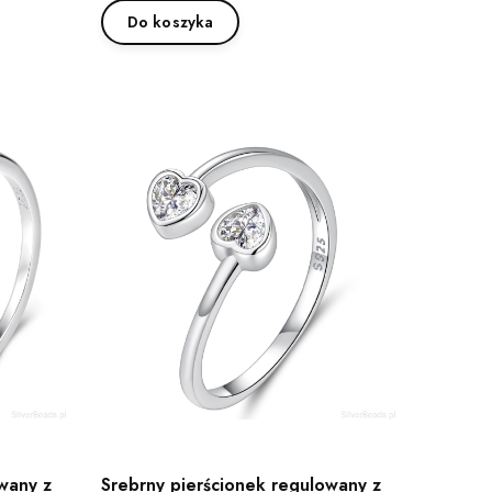
Do koszyka
wany z
Srebrny pierścionek regulowany z