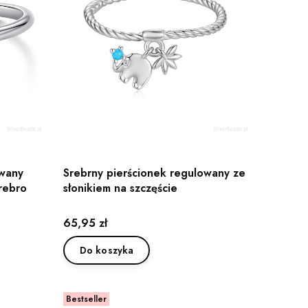
owany
Srebrny pierścionek regulowany ze
rebro
słonikiem na szczęście
Cena
65,95 zł
Do koszyka
Bestseller