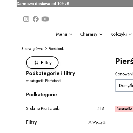
Darmowa dostawa od 109 zł!
Menu
Charmsy
Kolczyki
Strona główna
Pierścionki
Pier
Filtry
Podkategorie i filtry
Lista
Sortowani
w kategorii: Pierścionki
Domyśl
Podkategorie
Srebrne Pierścionki
418
Bestselle
Filtry
Wyczyść