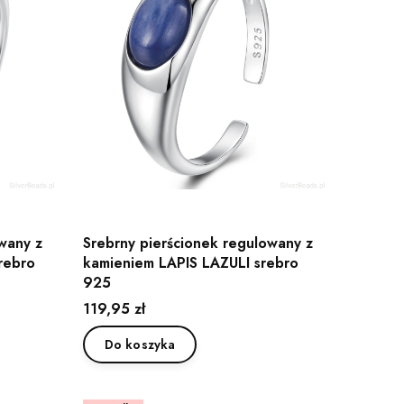
wany z
Srebrny pierścionek regulowany z
rebro
kamieniem LAPIS LAZULI srebro
925
Cena
119,95 zł
Do koszyka