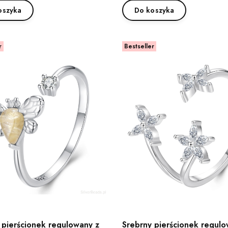
oszyka
Do koszyka
r
Bestseller
 pierścionek regulowany z
Srebrny pierścionek regulo