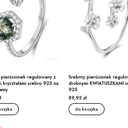
 pierścionek regulowany z
Srebrny pierścionek regulo
i kryształami srebro 925 na
drobnymi KWIATUSZKAMI s
mamy
925
Cena
ł
89,95 zł
oszyka
Do koszyka