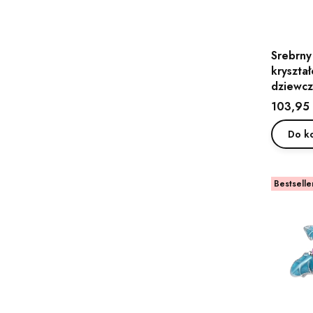
Srebrny
kryszta
dziewcz
Cena
103,95 
Do k
Bestselle