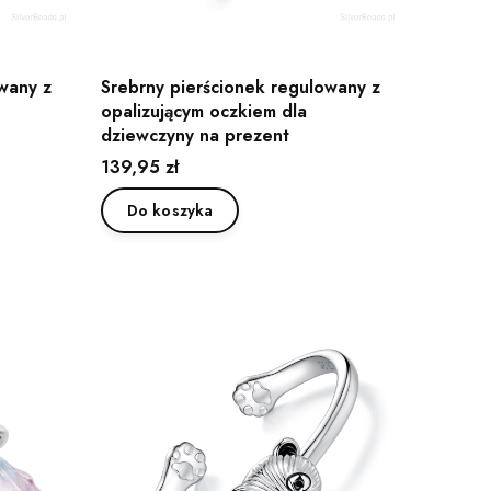
wany z
Srebrny pierścionek regulowany z
opalizującym oczkiem dla
dziewczyny na prezent
Cena
139,95 zł
Do koszyka