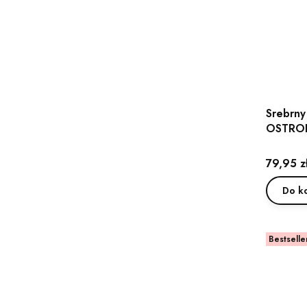
Srebrny
OSTROK
Cena
79,95 z
Do k
Bestselle