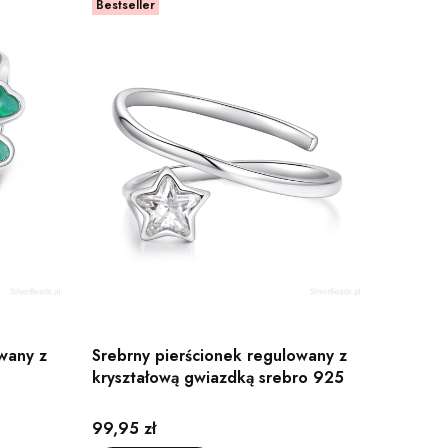
Bestseller
wany z
Srebrny pierścionek regulowany z
kryształową gwiazdką srebro 925
Cena
99,95 zł