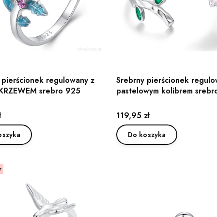
 pierścionek regulowany z
Srebrny pierścionek regulo
RZEWEM srebro 925
pastelowym kolibrem srebr
Cena
ł
119,95 zł
oszyka
Do koszyka
r