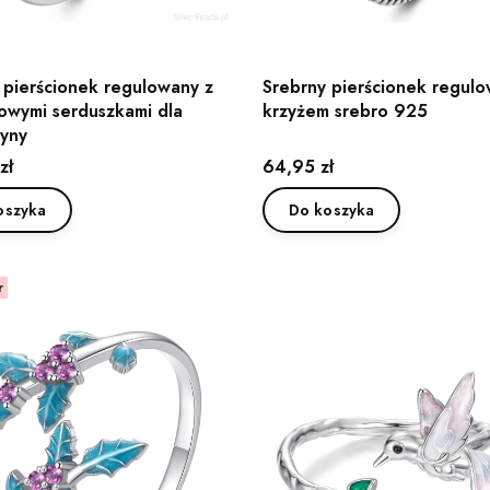
 pierścionek regulowany z
Srebrny pierścionek regulo
łowymi serduszkami dla
krzyżem srebro 925
yny
Cena
zł
64,95 zł
oszyka
Do koszyka
r