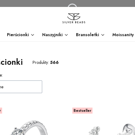
Pierścionki
Naszyjniki
Bransoletki
Moissanity
ścionki
Produkty:
566
 produktów
e:
ne
r
Bestseller